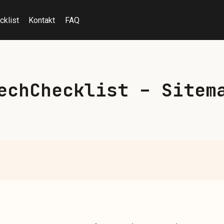
cklist
Kontakt
FAQ
echChecklist – Sitem