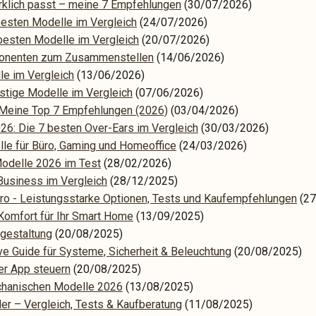
klich passt – meine 7 Empfehlungen
(30/07/2026)
 besten Modelle im Vergleich
(24/07/2026)
besten Modelle im Vergleich
(20/07/2026)
mponenten zum Zusammenstellen
(14/06/2026)
le im Vergleich
(13/06/2026)
stige Modelle im Vergleich
(07/06/2026)
 Meine Top 7 Empfehlungen (2026)
(03/04/2026)
26: Die 7 besten Over-Ears im Vergleich
(30/03/2026)
lle für Büro, Gaming und Homeoffice
(24/03/2026)
Modelle 2026 im Test
(28/02/2026)
 Business im Vergleich
(28/12/2025)
o - Leistungsstarke Optionen, Tests und Kaufempfehlungen
(2
 Komfort für Ihr Smart Home
(13/09/2025)
tgestaltung
(20/08/2025)
ve Guide für Systeme, Sicherheit & Beleuchtung
(20/08/2025)
er App steuern
(20/08/2025)
echanischen Modelle 2026
(13/08/2025)
r – Vergleich, Tests & Kaufberatung
(11/08/2025)