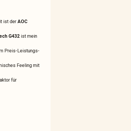
t ist der
AOC
ech G432
ist mein
um Preis-Leistungs-
nisches Feeling mit
aktor für