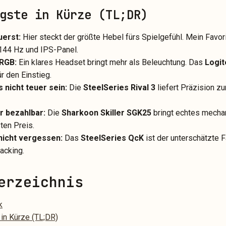
gste in Kürze (TL;DR)
uerst:
Hier steckt der größte Hebel fürs Spielgefühl. Mein Favori
144 Hz und IPS-Panel.
 RGB:
Ein klares Headset bringt mehr als Beleuchtung. Das
Logit
r den Einstieg.
 nicht teuer sein:
Die
SteelSeries Rival 3
liefert Präzision z
r bezahlbar:
Die
Sharkoon Skiller SGK25
bringt echtes mecha
ten Preis.
icht vergessen:
Das
SteelSeries QcK
ist der unterschätzte F
acking.
erzeichnis
k
in Kürze (TL;DR)