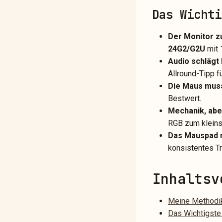
Das Wichti
Der Monitor z
24G2/G2U
mit 
Audio schlägt
Allround-Tipp fü
Die Maus muss
Bestwert.
Mechanik, abe
RGB zum kleins
Das Mauspad n
konsistentes Tr
Inhaltsv
Meine Methodi
Das Wichtigste 