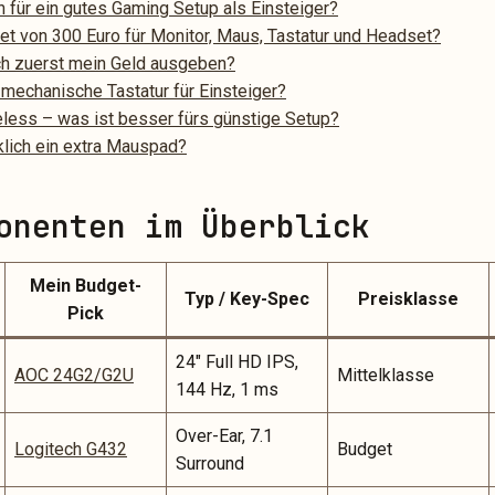
 für ein gutes Gaming Setup als Einsteiger?
et von 300 Euro für Monitor, Maus, Tastatur und Headset?
ich zuerst mein Geld ausgeben?
 mechanische Tastatur für Einsteiger?
eless – was ist besser fürs günstige Setup?
klich ein extra Mauspad?
onenten im Überblick
Mein Budget-
Typ / Key-Spec
Preisklasse
Pick
24″ Full HD IPS,
AOC 24G2/G2U
Mittelklasse
144 Hz, 1 ms
Over-Ear, 7.1
Logitech G432
Budget
Surround