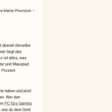
ne kleine Provision –
 überall dieselbe
ier liegt das
s ist alles, was
atur und Mauspad.
n Prozent
ole haben und jetzt
en. Wer den
nen
PC fürs Gaming
, wie du dein Geld