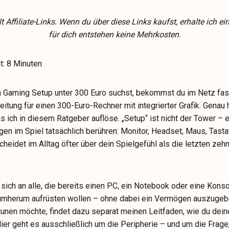
lt Affiliate-Links. Wenn du über diese Links kaufst, erhalte ich ei
für dich entstehen keine Mehrkosten.
t: 8 Minuten
Gaming Setup unter 300 Euro suchst, bekommst du im Netz fast
eitung für einen 300-Euro-Rechner mit integrierter Grafik. Genau h
 ich in diesem Ratgeber auflöse. „Setup“ ist nicht der Tower – e
en im Spiel tatsächlich berühren: Monitor, Headset, Maus, Tast
cheidet im Alltag öfter über dein Spielgefühl als die letzten zeh
 sich an alle, die bereits einen PC, ein Notebook oder eine Kons
rumherum aufrüsten wollen – ohne dabei ein Vermögen auszugeb
tunen möchte, findet dazu separat meinen Leitfaden, wie du dei
ier geht es ausschließlich um die Peripherie – und um die Frage