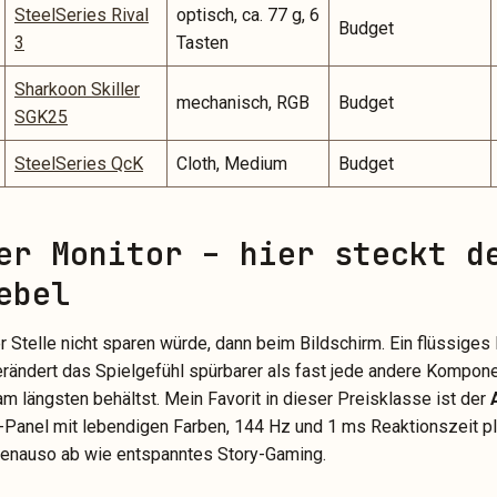
SteelSeries Rival
optisch, ca. 77 g, 6
Budget
3
Tasten
Sharkoon Skiller
mechanisch, RGB
Budget
SGK25
SteelSeries QcK
Cloth, Medium
Budget
er Monitor – hier steckt d
ebel
r Stelle nicht sparen würde, dann beim Bildschirm. Ein flüssiges 
erändert das Spielgefühl spürbarer als fast jede andere Kompone
am längsten behältst. Mein Favorit in dieser Preisklasse ist der
PS-Panel mit lebendigen Farben, 144 Hz und 1 ms Reaktionszeit p
genauso ab wie entspanntes Story-Gaming.