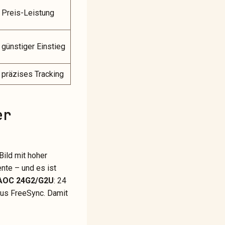
Preis-Leistung
günstiger Einstieg
präzises Tracking
er
Bild mit hoher
nte – und es ist
AOC 24G2/G2U
: 24
lus FreeSync. Damit