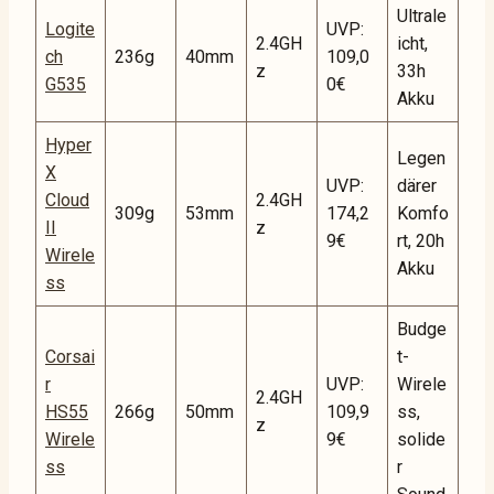
Ultrale
Logite
UVP:
2.4GH
icht,
ch
236g
40mm
109,0
z
33h
G535
0€
Akku
Hyper
Legen
X
UVP:
därer
Cloud
2.4GH
309g
53mm
174,2
Komfo
II
z
9€
rt, 20h
Wirele
Akku
ss
Budge
Corsai
t-
r
UVP:
Wirele
2.4GH
HS55
266g
50mm
109,9
ss,
z
Wirele
9€
solide
ss
r