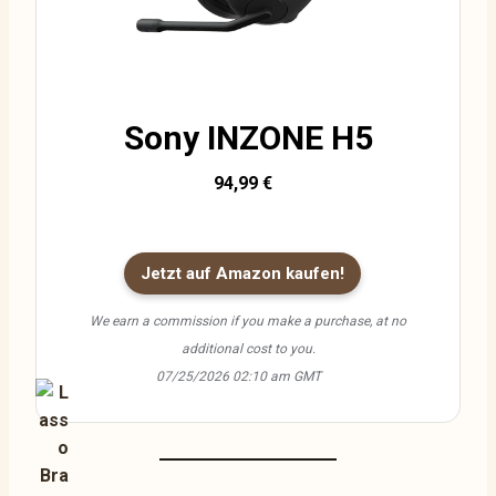
Sony INZONE H5
94,99 €
Jetzt auf Amazon kaufen!
We earn a commission if you make a purchase, at no
additional cost to you.
07/25/2026 02:10 am GMT