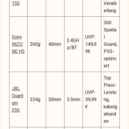
150
Verarb
eitung
360
Spatia
Sony
UVP:
l
2.4GH
INZO
260g
40mm
149,9
Sound,
z/BT
NE H5
9€
PS5-
optimi
ert
Top
Preis-
JBL
UVP:
Leistu
Quant
234g
50mm
3.5mm
59,99
ng,
um
€
kabelg
250
ebund
en