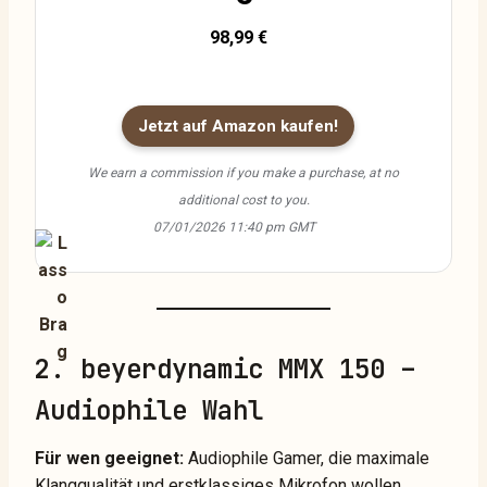
98,99 €
Jetzt auf Amazon kaufen!
We earn a commission if you make a purchase, at no
additional cost to you.
07/01/2026 11:40 pm GMT
2. beyerdynamic MMX 150 –
Audiophile Wahl
Für wen geeignet:
Audiophile Gamer, die maximale
Klangqualität und erstklassiges Mikrofon wollen.