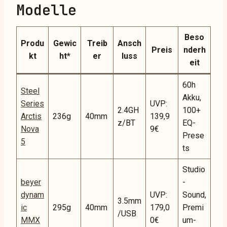
Modelle
Beso
Produ
Gewic
Treib
Ansch
Preis
nderh
kt
ht*
er
luss
eit
60h
Steel
Akku,
Series
UVP:
2.4GH
100+
Arctis
236g
40mm
139,9
z/BT
EQ-
Nova
9€
Prese
5
ts
Studio
beyer
-
dynam
UVP:
Sound,
3.5mm
ic
295g
40mm
179,0
Premi
/USB
MMX
0€
um-