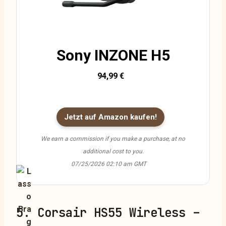
Sony INZONE H5
94,99 €
Jetzt auf Amazon kaufen!
We earn a commission if you make a purchase, at no
additional cost to you.
07/25/2026 02:10 am GMT
5. Corsair HS55 Wireless –