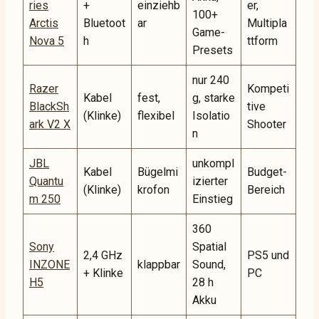
ries
+
einziehb
er,
100+
Arctis
Bluetoot
ar
Multipla
Game-
Nova 5
h
ttform
Presets
nur 240
Razer
Kompeti
Kabel
fest,
g, starke
BlackSh
tive
(Klinke)
flexibel
Isolatio
ark V2 X
Shooter
n
JBL
unkompl
Kabel
Bügelmi
Budget-
Quantu
izierter
(Klinke)
krofon
Bereich
m 250
Einstieg
360
Sony
Spatial
2,4 GHz
PS5 und
INZONE
klappbar
Sound,
+ Klinke
PC
H5
28 h
Akku