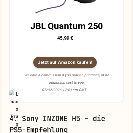
JBL Quantum 250
45,99 €
Jetzt auf Amazon kaufen!
We earn a commission if you make a purchase, at no
additional cost to you.
07/02/2026 12:40 am GMT
4. Sony INZONE H5 – die
PS5-Empfehlung