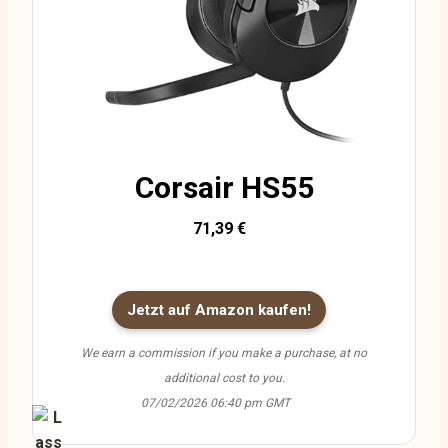
Corsair HS55
71,39 €
Jetzt auf Amazon kaufen!
We earn a commission if you make a purchase, at no
additional cost to you.
07/02/2026 06:40 pm GMT