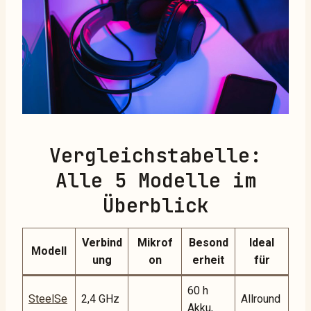
Vergleichstabelle:
Alle 5 Modelle im
Überblick
Verbind
Mikrof
Besond
Ideal
Modell
ung
on
erheit
für
60 h
SteelSe
2,4 GHz
Allround
Akku,