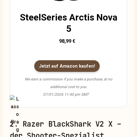
SteelSeries Arctis Nova
5
98,99 €
Jetzt auf Amazon kaufen!
We earn a commission if you make a purchase, at no
additional cost to you.
07/01/2026 11:40 pm GMT
2. Razer BlackShark V2 X –
der Shooter-Spezialist